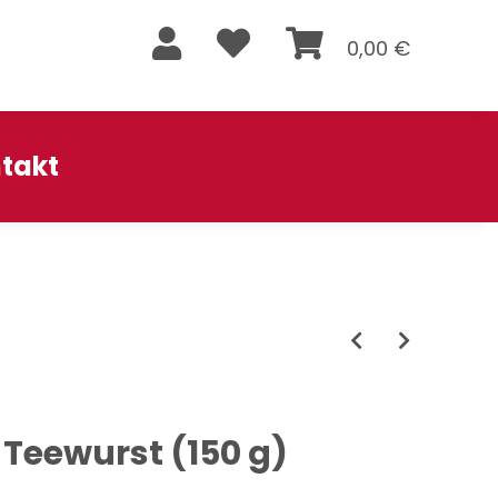
0,00 €
takt
eewurst (150 g)