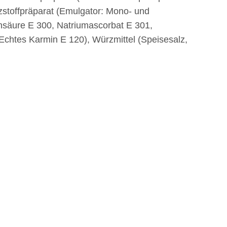
zstoffpräparat (Emulgator: Mono- und
insäure E 300, Natriumascorbat E 301,
: Echtes Karmin E 120), Würzmittel (Speisesalz,