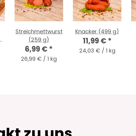
Streichmettwurst
Knacker (499 g)
0
(259 g)
11,99 €
*
6,99 €
*
24,03 € / 1 kg
26,99 € / 1 kg
akt zu uns