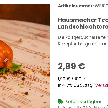
Artikelnummer:
WS10
Hausmacher Teew
Landschlachtere
Die kaltgeräucherte fei
Rezeptur hergestellt u
2,99 €
1,99 € / 100 g
inkl. 7% USt. , zzgl.
Vers
Sofort verfügbar
Lieferzeit:
2 - 3 Werktage