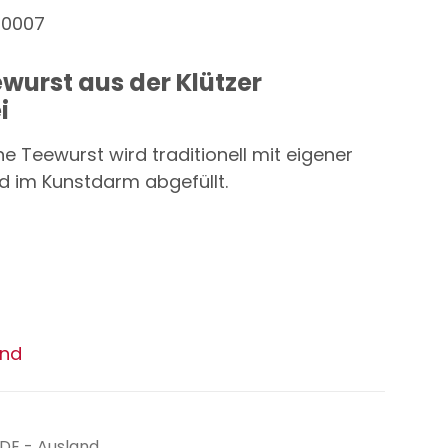
00007
urst aus der Klützer
i
ne Teewurst wird traditionell mit eigener
nd im Kunstdarm abgefüllt.
and
(DE - Ausland