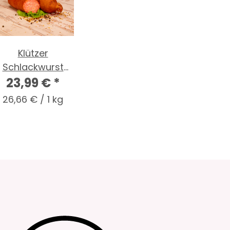
Klützer
Schlackwurst
23,99 €
(900g)
*
26,66 € / 1 kg