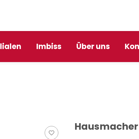
ilialen
Imbiss
Über uns
Kon
Hausmacher T