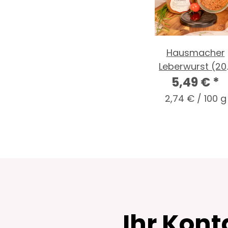
Hausmacher
Leberwurst (20
5,49 €
g)
*
2,74 € / 100 g
Ihr Kont